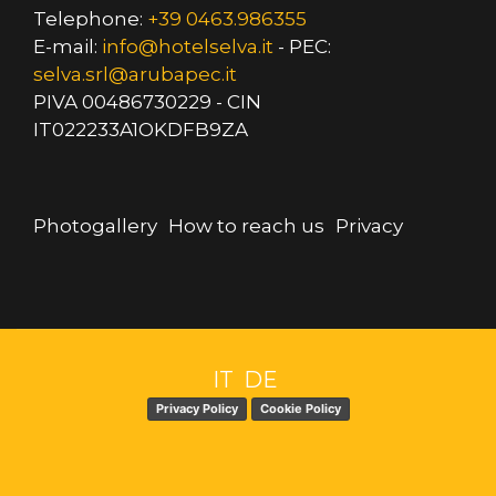
Telephone:
+39 0463.986355
E-mail:
info@hotelselva.it
- PEC:
selva.srl@arubapec.it
PIVA 00486730229 - CIN
IT022233A1OKDFB9ZA
Photogallery
How to reach us
Privacy
IT
DE
Privacy Policy
Cookie Policy