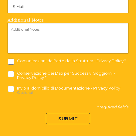
Additional Notes
Comunicazioni da Parte della Struttura
-
Privacy Policy
*
Conservazione dei Dati per Successivi Soggiorni
-
Privacy Policy
*
Invio al domicilio di Documentazione
-
Privacy Policy
Optional
* required fields
SUBMIT