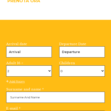
PRENOTA ORA
Arrival date
Departure Date
Arrival
Departure
Adult 16 <
Children
Add Room
Surname and name *
E-mail *